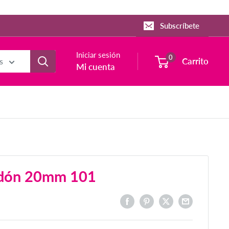
Subscríbete
Iniciar sesión
0
Carrito
s
Mi cuenta
godón 20mm 101