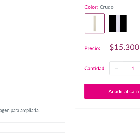
Color:
Crudo
Precio
$15.300
Precio:
de
venta
Cantidad:
Añadir al carri
agen para ampliarla.