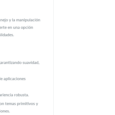
anejo y la manipulación
vierte en una opción
lidades.
✕
garantizando suavidad,
Te escuchamos
de aplicaciones
Llena la siguiente
riencia robusta.
encuesta y obtén un
10% de descuento
on temas primitivos y
en tu compra
iones.