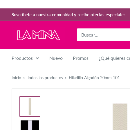
Ir
directamente
Suscríbete a nuestra comunidad y recibe ofertas especiales
al
contenido
La
Mina
Adornos
Productos
Nuevo
Promos
¿Qué quieres c
Inicio
Todos los productos
Hiladillo Algodón 20mm 101