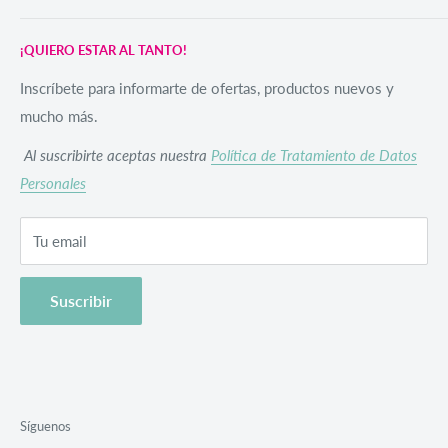
Preguntas Frecuentes
FAQ´s y Soporte
¡QUIERO ESTAR AL TANTO!
Sic
Inscríbete para informarte de ofertas, productos nuevos y
mucho más.
Red Comercial La Mina SAS
Al suscribirte aceptas nuestra
Política de Tratamiento de Datos
NIT 901649369-7
Personales
Av 19 # 142-34
Tel +57 3022153599
Tu email
servicioalcliente@lamina.com.co
Somos tu mano derecha para crear e inspirar al mundo
Suscribir
Síguenos