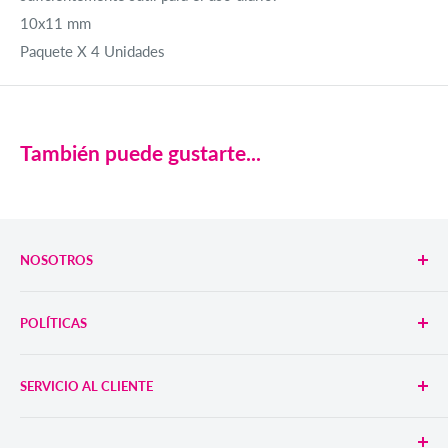
10x11 mm
Paquete X 4 Unidades
También puede gustarte...
NOSOTROS
Nuestra Empresa
POLÍTICAS
Trabaja con Nosotros
Tiendas
Envíos
SERVICIO AL CLIENTE
Blog
Términos y Condiciones
Política de Tratamiento de Datos
Servicio al Cliente