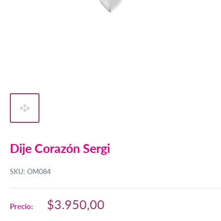
Dije Corazón Sergi
SKU:
OM084
Precio
$3.950,00
Precio:
de